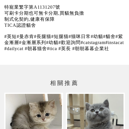
特寵業繁字第A1131207號
可刷卡分期也可無卡分期,買貓無負擔
制式化契約,健康有保障
TICA認證貓舍
#英短#曼赤肯#長腿猫#短腿猫#猫咪日常#幼貓#貓舍#紫
金漸層#金漸層系列#幼貓#歡迎詢問#catstagram#instacat
#dailycat #朝暮猫舍#tica #英長 #朝朝暮暮企業社