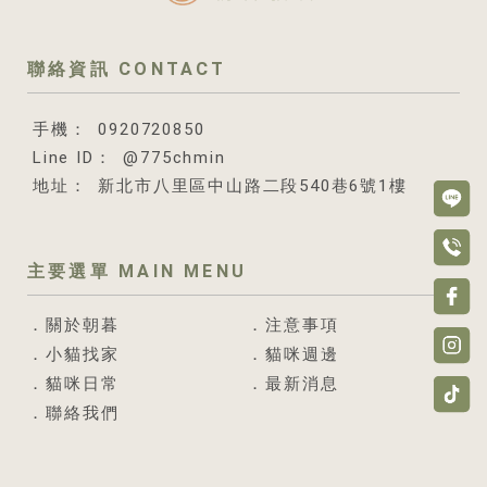
0920720850
@775chmin
新北市八里區中山路二段540巷6號1樓
關於朝暮
注意事項
小貓找家
貓咪週邊
貓咪日常
最新消息
聯絡我們
英短貓舍
台北英短貓舍
八里英短貓舍
英短買賣
台北英短買賣